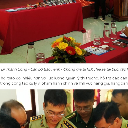
Lý Thành Công - Cán bộ Bảo hành - Chống giả BITEX chia sẻ tại buổi tập
hội trao đổi nhiều hơn với lực lượng Quản lý thị trường, hỗ trợ các cá
trong công tác xử lý vi phạm hành chính về lĩnh vực hàng giả, hàng x