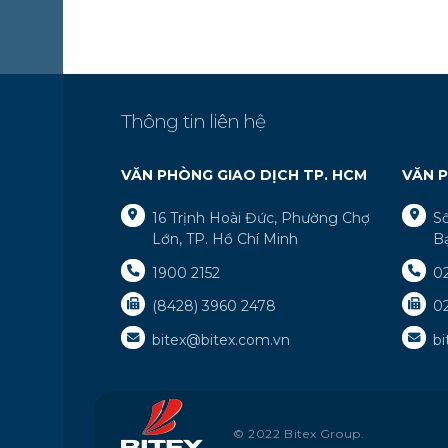
Thông tin liên hệ
VĂN PHÒNG GIAO DỊCH TP. HCM
VĂN P
16 Trịnh Hoài Đức, Phường Chợ
S
Lớn, TP. Hồ Chí Minh
B
1900 2152
0
(8428) 3960 2478
0
bitex@bitex.com.vn
b
© 2022 Bitex Group.