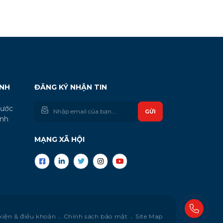
ANH
ĐĂNG KÝ NHẬN TIN
hước
GỬI
inh
MẠNG XÃ HỘI
kiện & điều khoản
Chính sách bảo mật
Site Map