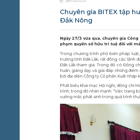
28/03/2021
ỘNG
ỒNG
Chuyên gia BITEX tập hu
Đắk Nông
IN TỨC
 SỰ
IỆN
Ngày 27/3 vừa qua, chuyên gia Công 
phạm quyền sở hữu trí tuệ đối với m
IÊN HỆ
Trong chương trình phổ biến pháp luật,
trường tỉnh Đắk Lắk, rất đông các lãnh đ
Đắk Lắk tham gia. Trong đó có Đồng chí
huấn, giảng dạy và giải đáp những điểm 
bởi đại diện Công ty Cổ phần Xuất nhập k
Phát biểu khai mạc Hội nghị, đồng chí M
trình, trong đó nhấn mạnh: “Việc trang b
vướng mắc phát sinh trong quá trình thực