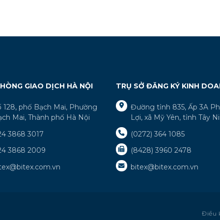
HÒNG GIAO DỊCH HÀ NỘI
TRỤ SỞ ĐĂNG KÝ KINH DO
ố 128, phố Bạch Mai, Phường
Đường tỉnh 835, Ấp 3A P
ạch Mai, Thành phố Hà Nội
Lợi, xã Mỹ Yên, tỉnh Tây N
24 3868 3017
(0272) 364 1085
24 3868 2009
(8428) 3960 2478
itex@bitex.com.vn
bitex@bitex.com.vn
Điều 