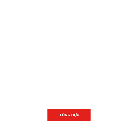
TIN TỨC
Trang chủ
TỔNG HỢP