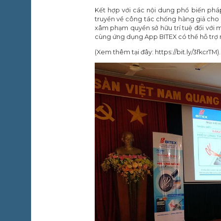
Kết hợp với các nội dung phổ biến pháp
truyền về công tác chống hàng giả cho 
xâm phạm quyền sở hữu trí tuệ đối với 
cùng ứng dụng App BITEX có thể hỗ trợ 
(Xem thêm tại đây: https://bit.ly/3fkcrTM).