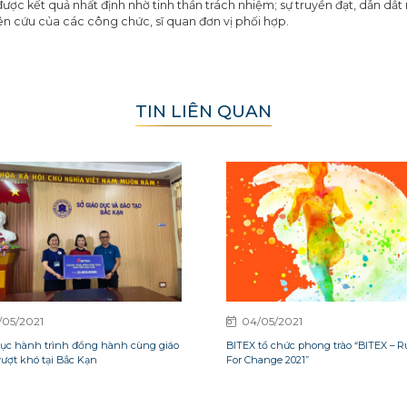
được kết quả nhất định nhờ tinh thần trách nhiệm; sự truyền đạt, dẫn dắt
ên cứu của các công chức, sĩ quan đơn vị phối hợp.
TIN LIÊN QUAN
/05/2021
04/05/2021
tục hành trình đồng hành cùng giáo
BITEX tổ chức phong trào “BITEX – 
vượt khó tại Bắc Kạn
For Change 2021”