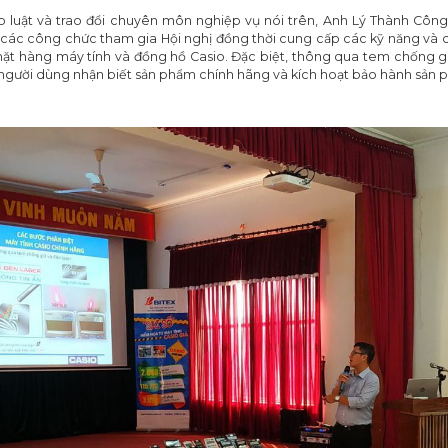
 luật và trao đổi chuyên môn nghiệp vụ nói trên, Anh Lý Thành Công
các công chức tham gia Hội nghị đồng thời cung cấp các kỹ năng và c
mặt hàng máy tính và đồng hồ Casio. Đặc biệt, thông qua tem chống gi
người dùng nhận biết sản phẩm chính hãng và kích hoạt bảo hành sản p