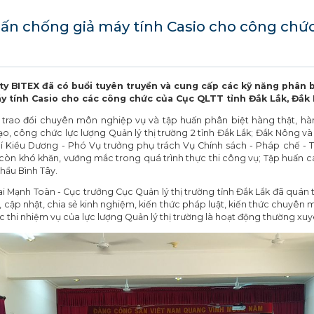
ấn chống giả máy tính Casio cho công chứ
ty BITEX đã có buổi tuyên truyền và cung cấp các kỹ năng phân b
áy tính Casio cho các công chức của Cục QLTT tỉnh Đắk Lắk, Đắk
 trao đổi chuyên môn nghiệp vụ và tập huấn phân biệt hàng thật, hàng
ạo, công chức lực lượng Quản lý thị trường 2 tỉnh Đắk Lắk; Đắk Nông v
 Kiều Dương - Phó Vụ trưởng phụ trách Vụ Chính sách - Pháp chế - Tổ
còn khó khăn, vướng mắc trong quá trình thực thi công vụ; Tập huấn c
hẩu Bình Tây.
ai Mạnh Toàn - Cục trưởng Cục Quản lý thị trường tỉnh Đắk Lắk đã quán 
ị, cập nhật, chia sẻ kinh nghiệm, kiến thức pháp luật, kiến thức chuyên 
 thi nhiệm vụ của lực lượng Quản lý thị trường là hoạt động thường xuyê