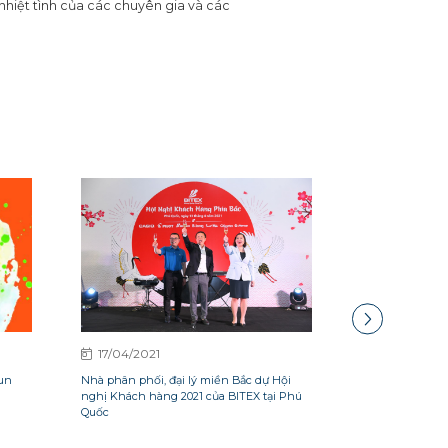
 nhiệt tình của các chuyên gia và các
17/04/2021
03/04/2021
Run
Nhà phân phối, đại lý miền Bắc dự Hội
BITEX tham dự p
nghị Khách hàng 2021 của BITEX tại Phú
đổi nghiệp vụ đ
Quốc
Kon Tum