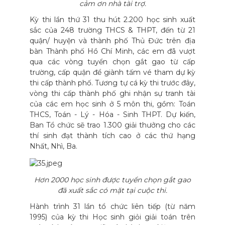
cảm ơn nhà tài trợ.
Kỳ thi lần thứ 31 thu hút 2.200 học sinh xuất
sắc của 248 trường THCS & THPT, đến từ 21
quận/ huyện và thành phố Thủ Đức trên địa
bàn Thành phố Hồ Chí Minh, các em đã vượt
qua các vòng tuyển chọn gắt gao từ cấp
trường, cấp quận để giành tấm vé tham dự kỳ
thi cấp thành phố. Tương tự cá kỳ thi trước đây,
vòng thi cấp thành phố ghi nhận sự tranh tài
của các em học sinh ở 5 môn thi, gồm: Toán
THCS, Toán - Lý - Hóa - Sinh THPT. Dự kiến,
Ban Tổ chức sẽ trao 1.300 giải thưởng cho các
thí sinh đạt thành tích cao ở các thứ hạng
Nhất, Nhì, Ba.
Hơn 2000 học sinh được tuyển chọn gắt gao
đã xuất sắc có mặt tại cuộc thi.
Hành trình 31 lần tổ chức liên tiếp (từ năm
1995) của kỳ thi Học sinh giỏi giải toán trên