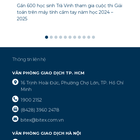
Gần 600 học sinh Trà Vinh tham gia cuộc thi Giải
toán trên máy tính cầm tay năm học 2024 –
2025
Thông tin liên hệ
VĂN PHÒNG GIAO DỊCH TP. HCM
16 Trịnh Hoài Đức, Phường Chợ Lớn, TP. Hồ Chí
Minh
1900 2152
(8428) 3960 2478
bitex@bitex.com.vn
VĂN PHÒNG GIAO DỊCH HÀ NỘI