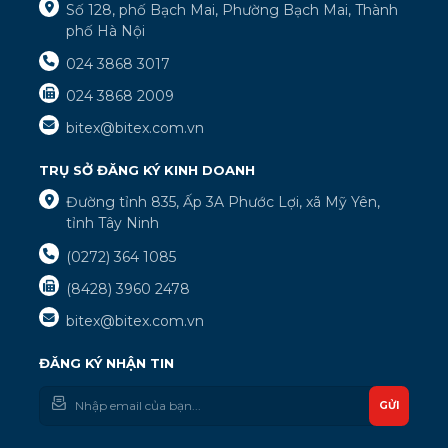
Số 128, phố Bạch Mai, Phường Bạch Mai, Thành
phố Hà Nội
024 3868 3017
024 3868 2009
bitex@bitex.com.vn
TRỤ SỞ ĐĂNG KÝ KINH DOANH
Đường tỉnh 835, Ấp 3A Phước Lợi, xã Mỹ Yên,
tỉnh Tây Ninh
(0272) 364 1085
(8428) 3960 2478
bitex@bitex.com.vn
ĐĂNG KÝ NHẬN TIN
GỬI