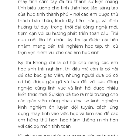
máy tính cầm tay đã trở thành sự kiện mang
tính biểu tượng cho tinh thần học tập, sáng tạo
của học sinh thành phố – nơi các em được thử
thách bản thân, khơi dậy tiềm năng, và định
hướng tư duy trong thời đại công nghệ mới,
tiệm cận với xu hướng phát triển toàn cầu. Trải
qua mỗi lần tổ chức, kỳ thi lại được cải tiến
nhằm mang đến trải nghiệm học tập, thi cử
trọn vẹn niềm vui cho các em học sinh.
Kỳ thi không chỉ là cơ hội cho riêng các em
học sinh trải nghiệm, thi đấu mà còn là cơ hội
để các bậc giáo viên, những người đưa đồ có
cơ hội được gặp gỡ và trao đổi với các đồng
nghiệp cùng lĩnh vực và lĩnh hội được nhiều
kiến thức mới. Sự kiện đã tạo ra môi trường cho
các giáo viên cùng nhau chia sẻ kinh nghiệm
kinh nghiệm ôn luyện đội tuyển, cách ứng
dụng máy tính vào việc học và làm sao để các
em hứng thú hơn, học hành thông minh hơn
với các bộ môn tính toán.