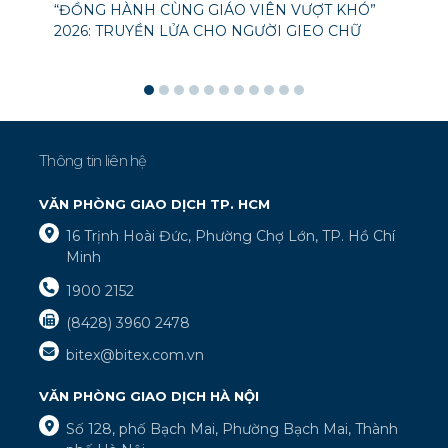
“ĐỒNG HÀNH CÙNG GIÁO VIÊN VƯỢT KHÓ”
2026: TRUYỀN LỬA CHO NGƯỜI GIEO CHỮ
Thông tin liên hệ
VĂN PHÒNG GIAO DỊCH TP. HCM
16 Trịnh Hoài Đức, Phường Chợ Lớn, TP. Hồ Chí
Minh
1900 2152
(8428) 3960 2478
bitex@bitex.com.vn
VĂN PHÒNG GIAO DỊCH HÀ NỘI
Số 128, phố Bạch Mai, Phường Bạch Mai, Thành