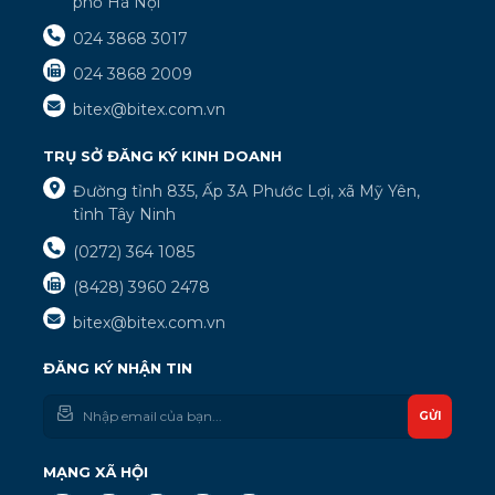
phố Hà Nội
024 3868 3017
024 3868 2009
bitex@bitex.com.vn
TRỤ SỞ ĐĂNG KÝ KINH DOANH
Đường tỉnh 835, Ấp 3A Phước Lợi, xã Mỹ Yên,
tỉnh Tây Ninh
(0272) 364 1085
(8428) 3960 2478
bitex@bitex.com.vn
ĐĂNG KÝ NHẬN TIN
GỬI
MẠNG XÃ HỘI