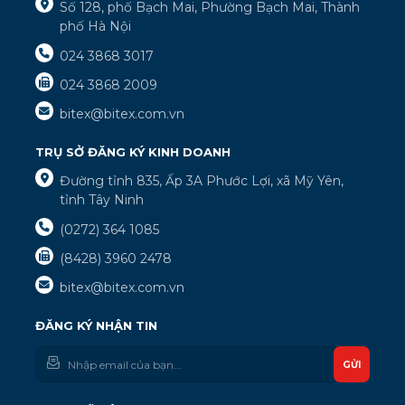
Số 128, phố Bạch Mai, Phường Bạch Mai, Thành
phố Hà Nội
024 3868 3017
024 3868 2009
bitex@bitex.com.vn
TRỤ SỞ ĐĂNG KÝ KINH DOANH
Đường tỉnh 835, Ấp 3A Phước Lợi, xã Mỹ Yên,
tỉnh Tây Ninh
(0272) 364 1085
(8428) 3960 2478
bitex@bitex.com.vn
ĐĂNG KÝ NHẬN TIN
GỬI