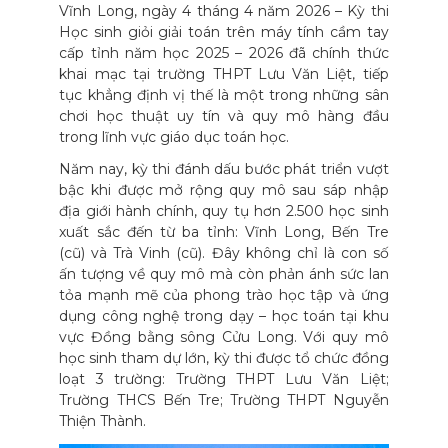
Vĩnh Long, ngày 4 tháng 4 năm 2026 – Kỳ thi
Học sinh giỏi giải toán trên máy tính cầm tay
cấp tỉnh năm học 2025 – 2026 đã chính thức
khai mạc tại trường THPT Lưu Văn Liệt, tiếp
tục khẳng định vị thế là một trong những sân
chơi học thuật uy tín và quy mô hàng đầu
trong lĩnh vực giáo dục toán học.
Năm nay, kỳ thi đánh dấu bước phát triển vượt
bậc khi được mở rộng quy mô sau sáp nhập
địa giới hành chính, quy tụ hơn 2.500 học sinh
xuất sắc đến từ ba tỉnh: Vĩnh Long, Bến Tre
(cũ) và Trà Vinh (cũ). Đây không chỉ là con số
ấn tượng về quy mô mà còn phản ánh sức lan
tỏa mạnh mẽ của phong trào học tập và ứng
dụng công nghệ trong dạy – học toán tại khu
vực Đồng bằng sông Cửu Long. Với quy mô
học sinh tham dự lớn, kỳ thi được tổ chức đồng
loạt 3 trường: Trường THPT Lưu Văn Liệt;
Trường THCS Bến Tre; Trường THPT Nguyễn
Thiện Thành.