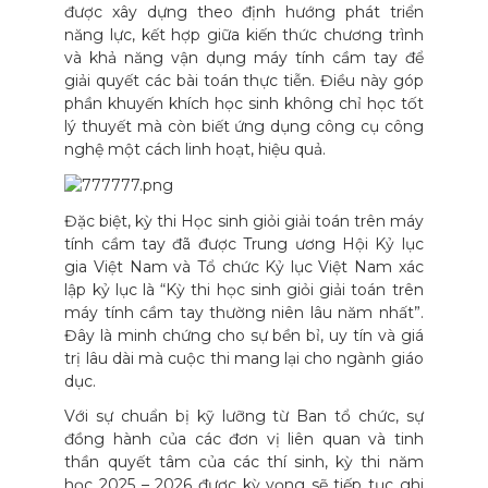
được xây dựng theo định hướng phát triển
năng lực, kết hợp giữa kiến thức chương trình
và khả năng vận dụng máy tính cầm tay để
giải quyết các bài toán thực tiễn. Điều này góp
phần khuyến khích học sinh không chỉ học tốt
lý thuyết mà còn biết ứng dụng công cụ công
nghệ một cách linh hoạt, hiệu quả.
Đặc biệt, kỳ thi Học sinh giỏi giải toán trên máy
tính cầm tay đã được Trung ương Hội Kỷ lục
gia Việt Nam và Tổ chức Kỷ lục Việt Nam xác
lập kỷ lục là “Kỳ thi học sinh giỏi giải toán trên
máy tính cầm tay thường niên lâu năm nhất”.
Đây là minh chứng cho sự bền bỉ, uy tín và giá
trị lâu dài mà cuộc thi mang lại cho ngành giáo
dục.
Với sự chuẩn bị kỹ lưỡng từ Ban tổ chức, sự
đồng hành của các đơn vị liên quan và tinh
thần quyết tâm của các thí sinh, kỳ thi năm
học 2025 – 2026 được kỳ vọng sẽ tiếp tục ghi