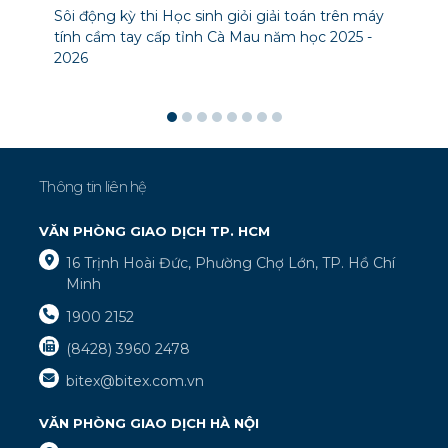
Sôi động kỳ thi Học sinh giỏi giải toán trên máy
tính cầm tay cấp tỉnh Cà Mau năm học 2025 -
2026
Thông tin liên hệ
VĂN PHÒNG GIAO DỊCH TP. HCM
16 Trịnh Hoài Đức, Phường Chợ Lớn, TP. Hồ Chí
Minh
1900 2152
(8428) 3960 2478
bitex@bitex.com.vn
VĂN PHÒNG GIAO DỊCH HÀ NỘI