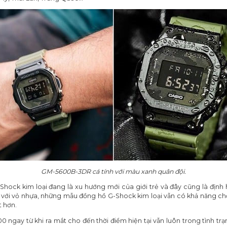
GM-5600B-3DR cá tính với màu xanh quân đội.
Shock kim loại đang là xu hướng mới của giới trẻ và đây cũng là định
 với vỏ nhựa, những mẫu đồng hồ G-Shock kim loại vẫn có khả năng ch
 hơn.
ngay từ khi ra mắt cho đến thời điểm hiện tại vẫn luôn trong tình t