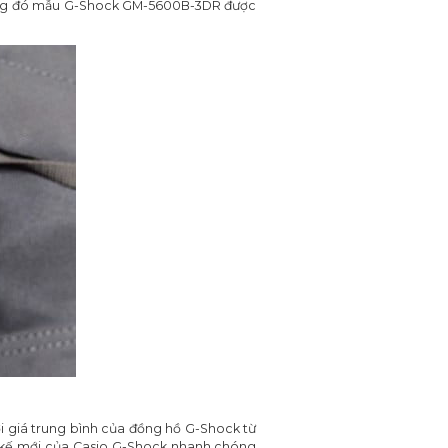
 Trong đó mẫu G-Shock GM-5600B-3DR được
i giá trung bình của đồng hồ G-Shock từ
ết kế mới của Casio G-Shock nhanh chóng