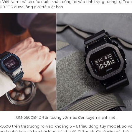
tại Việt Nam mà tại các nước khác cũng rơi vào tình trạng tương tự.
0-1DR được lòng giới trẻ Việt hơn.
GM-5600B-1DR ấn tượng với màu đen tuyền mạnh mẽ.
600 trên thị trường rơi vào khoảng 5 – 6 triệu đồng, tùy model. So vớ
cho là phù hợp và làm hài lòng các tín đồ G-Shock. Có lẽ vậy mà thi