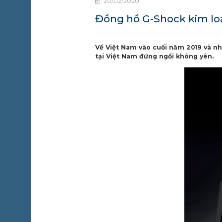
20/02/2020
ỘNG
ỒNG
Đồng hồ G-Shock kim loạ
IN TỨC
 SỰ
Về Việt Nam vào cuối năm 2019 và 
IỆN
tại Việt Nam đứng ngồi không yên.
IÊN HỆ