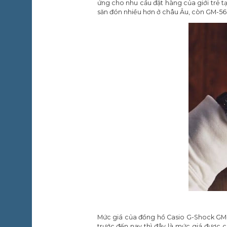
ứng cho nhu cầu đặt hàng của giới trẻ 
săn đón nhiều hơn ở châu Âu, còn GM-560
Mức giá của đồng hồ Casio G-Shock GM-5
trước đến nay thì đây là mức giá được 