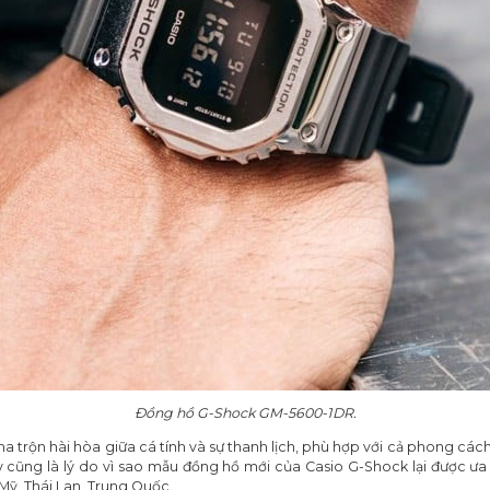
Đồng hồ G-Shock GM-5600-1DR.
a trộn hài hòa giữa cá tính và sự thanh lịch, phù hợp với cả phong các
y cũng là lý do vì sao mẫu đồng hồ mới của Casio G-Shock lại được ưa 
i Mỹ, Thái Lan, Trung Quốc…