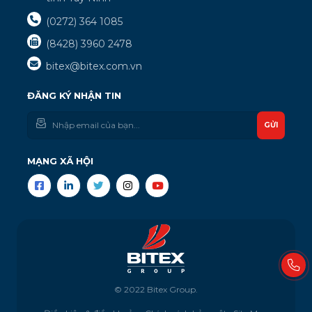
(0272) 364 1085
(8428) 3960 2478
bitex@bitex.com.vn
ĐĂNG KÝ NHẬN TIN
GỬI
MẠNG XÃ HỘI
© 2022 Bitex Group.