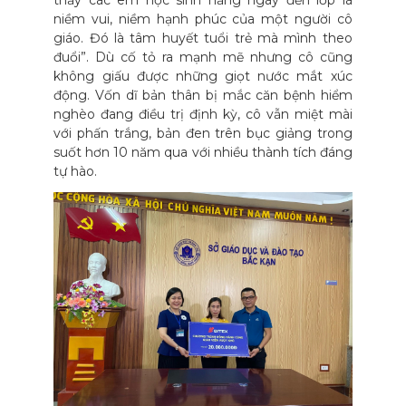
thấy các em học sinh hằng ngày đến lớp là
niềm vui, niềm hạnh phúc của một người cô
giáo. Đó là tâm huyết tuổi trẻ mà mình theo
đuổi”. Dù cố tỏ ra mạnh mẽ nhưng cô cũng
không giấu được những giọt nước mắt xúc
động. Vốn dĩ bản thân bị mắc căn bệnh hiểm
nghèo đang điều trị định kỳ, cô vẫn miệt mài
với phấn trắng, bản đen trên bục giảng trong
suốt hơn 10 năm qua với nhiều thành tích đáng
tự hào.