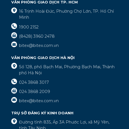
VĂN PHÒNG GIAO DỊCH TP. HCM
16 Trịnh Hoài Đức, Phường Chợ Lớn, TP. Hồ Chí
Minh
1900 2152
(8428) 3960 2478
bitex@bitex.com.vn
VĂN PHÒNG GIAO DỊCH HÀ NỘI
Số 128, phố Bạch Mai, Phường Bạch Mai, Thành
phố Hà Nội
024 3868 3017
024 3868 2009
bitex@bitex.com.vn
TRỤ SỞ ĐĂNG KÝ KINH DOANH
Đường tỉnh 835, Ấp 3A Phước Lợi, xã Mỹ Yên,
tỉnh Tây Ninh