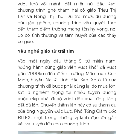
vượt khó với mảnh đất miền núi Bắc Kạn,
chương trình ghé thăm hai cô giáo Triệu Thị
Lan và Nông Thị Thu. Dù trời mưa, dù đường
núi gập ghềnh, chương trình vẫn quyết tâm
đến thăm điểm trường mang tên hy vọng, nơi
đó có tình thương và tâm huyết của các thầy
cô giáo.
Yêu nghề giáo từ trái tim
Vào một ngày đầu tháng 5, từ miền nam,
“Đồng hành cùng giáo viên vượt khó” đã vượt
gần 2000km đến điểm Trường Mầm non Côn
Minh, huyện Na Rì, tỉnh Bắc Kạn. Xe ô tô của
chương trình đã buộc phải dừng lại do mưa lớn,
sạt lở nghiêm trọng tại nhiều tuyến đường
buộc ekip phải đi bộ vượt dốc qua từng tảng
đất đá lớn. Chuyến thăm lần này có sự tham dự
của ông Nguyễn Đắc Lực, Phó Tổng Giám đốc
BITEX, một trong những vị lãnh đạo đã gắn
kết và truyền lửa cho chương trình.