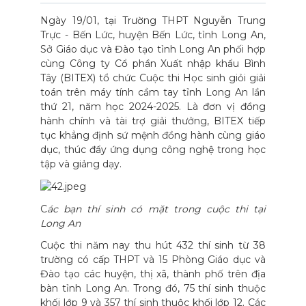
Ngày 19/01, tại Trường THPT Nguyễn Trung
Trực - Bến Lức, huyện Bến Lức, tỉnh Long An,
Sở Giáo dục và Đào tạo tỉnh Long An phối hợp
cùng Công ty Cổ phần Xuất nhập khẩu Bình
Tây (BITEX) tổ chức Cuộc thi Học sinh giỏi giải
toán trên máy tính cầm tay tỉnh Long An lần
thứ 21, năm học 2024-2025. Là đơn vị đồng
hành chính và tài trợ giải thưởng, BITEX tiếp
tục khẳng định sứ mệnh đồng hành cùng giáo
dục, thúc đẩy ứng dụng công nghệ trong học
tập và giảng dạy.
C
ác bạn thí sinh có mặt trong cuộc thi tại
Long An
Cuộc thi năm nay thu hút 432 thí sinh từ 38
trường có cấp THPT và 15 Phòng Giáo dục và
Đào tạo các huyện, thị xã, thành phố trên địa
bàn tỉnh Long An. Trong đó, 75 thí sinh thuộc
khối lớp 9 và 357 thí sinh thuộc khối lớp 12. Các