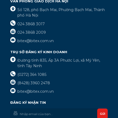
VĂN PHÒNG GIAO DỊCH HÀ NỘI
Số 128, phố Bạch Mai, Phường Bạch Mai, Thành
phố Hà Nội
024 3868 3017
024 3868 2009
bitex@bitex.com.vn
TRỤ SỞ ĐĂNG KÝ KINH DOANH
Đường tỉnh 835, Ấp 3A Phước Lợi, xã Mỹ Yên,
tỉnh Tây Ninh
(0272) 364 1085
(8428) 3960 2478
bitex@bitex.com.vn
ĐĂNG KÝ NHẬN TIN
GỬI