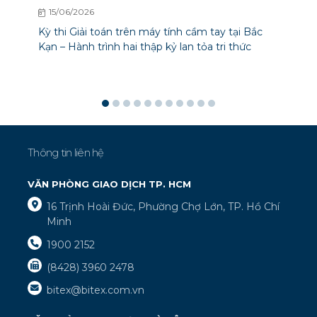
15/06/2026
Kỳ thi Giải toán trên máy tính cầm tay tại Bắc
Kạn – Hành trình hai thập kỷ lan tỏa tri thức
Thông tin liên hệ
VĂN PHÒNG GIAO DỊCH TP. HCM
16 Trịnh Hoài Đức, Phường Chợ Lớn, TP. Hồ Chí
Minh
1900 2152
(8428) 3960 2478
bitex@bitex.com.vn