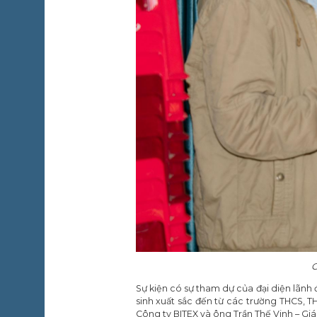
C
Sự kiện có sự tham dự của đại diện lãn
sinh xuất sắc đến từ các trường THCS, T
Công ty BITEX và ông Trần Thế Vinh – Gi