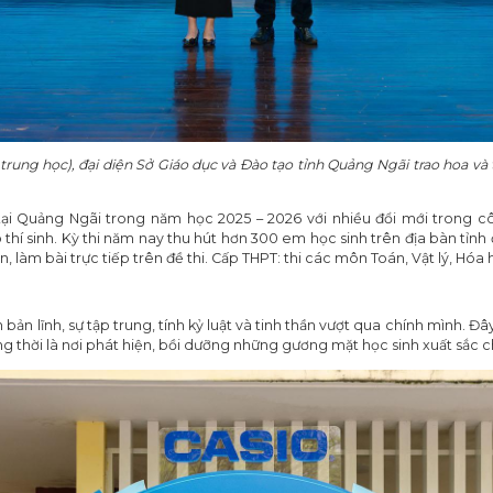
ung học), đại diện Sở Giáo dục và Đào tạo tỉnh Quảng Ngãi trao hoa và
 tại Quảng Ngãi trong năm học 2025 – 2026 với nhiều đổi mới trong c
hí sinh. Kỳ thi năm nay thu hút hơn 300 em học sinh trên địa bàn tỉnh đ
n, làm bài trực tiếp trên đề thi. Cấp THPT: thi các môn Toán, Vật lý, Hóa
n bản lĩnh, sự tập trung, tính kỷ luật và tinh thần vượt qua chính mình
 thời là nơi phát hiện, bồi dưỡng những gương mặt học sinh xuất sắc ch