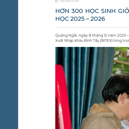
15/06/2026
ỘNG
ỒNG
HƠN 300 HỌC SINH GIỎ
HỌC 2025 – 2026
IN TỨC
 SỰ
IỆN
Quảng Ngãi, ngày 8 tháng 12 năm 2025 –
Xuất Nhập khẩu Bình Tây (BITEX) long trọ
IÊN HỆ