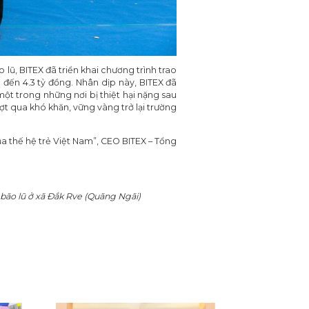
lũ, BITEX đã triển khai chương trình trao
 đến 4.3 tỷ đồng. Nhân dịp này, BITEX đã
một trong những nơi bị thiệt hại nặng sau
 qua khó khăn, vững vàng trở lại trường
của thế hệ trẻ Việt Nam”, CEO BITEX – Tổng
 bão lũ ở xã Đắk Rve (Quãng Ngãi)