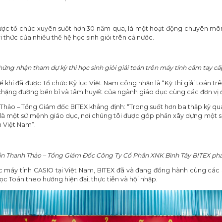
ược tổ chức xuyên suốt hơn 30 năm qua, là một hoạt động chuyên môn th
 thức của nhiều thế hệ học sinh giỏi trên cả nước.
hứng nhận tham dự kỳ thi học sinh giỏi giải toán trên máy tính cầm tay 
thế khi đã được Tổ chức Kỷ lục Việt Nam công nhận là “Kỳ thi giải toán 
ận chặng đường bền bỉ và tâm huyết của ngành giáo dục cùng các đơn vị
 Thảo – Tổng Giám đốc BITEX khẳng định: “Trong suốt hơn ba thập kỷ qu
 một sứ mệnh giáo dục, nơi chúng tôi được góp phần xây dựng một sâ
 Việt Nam”.
ần Thanh Thảo – Tổng Giám Đốc Công Ty Cổ Phần XNK Bình Tây BITEX phá
thức máy tính CASIO tại Việt Nam, BITEX đã và đang đồng hành cùng các
 Toán theo hướng hiện đại, thực tiễn và hội nhập.