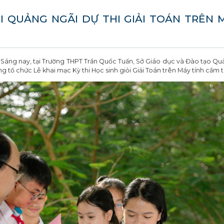
I QUẢNG NGÃI DỰ THI GIẢI TOÁN TRÊN
 Sáng nay, tại Trường THPT Trần Quốc Tuấn, Sở Giáo dục và Đào tạo Q
ng tổ chức Lễ khai mạc Kỳ thi Học sinh giỏi Giải Toán trên Máy tính cầm