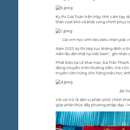
Kỳ thi Giải Toán trên Máy tính cầm tay đ
thần vượt khó và khát vọng chinh phục tri
Các em học sinh tiêu biểu nhận giấy c
Năm 2025, kỳ thi tiếp tục khẳng định vị 
niên lâu đời nhất tại Việt Nam”, ghi nh
Phát biểu tại Lễ khai mạc, bà Trần Thanh
động chuyên môn thường niên, mà còn là
truyền cảm hứng cho hàng triệu học sinh
Bà Tr
Với vai trò là đơn vị phân phối chính 
góp phần thúc đẩy phương pháp dạy – học