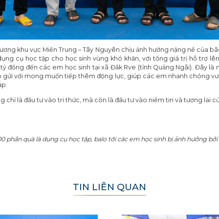
hương khu vực Miền Trung – Tây Nguyên chịu ảnh hưởng nặng nề của bão 
g cụ học tập cho học sinh vùng khó khăn, với tổng giá trị hỗ trợ lên
6 tỷ đồng đến các em học sinh tại xã Đắk Rve (tỉnh Quảng Ngãi). Đây là 
o gửi với mong muốn tiếp thêm động lực, giúp các em nhanh chóng vượt
ập.
 chỉ là đầu tư vào tri thức, mà còn là đầu tư vào niềm tin và tương lai 
00 phần quà là dụng cụ học tập, balo tới các em học sinh bị ảnh hưởng bởi
TIN LIÊN QUAN