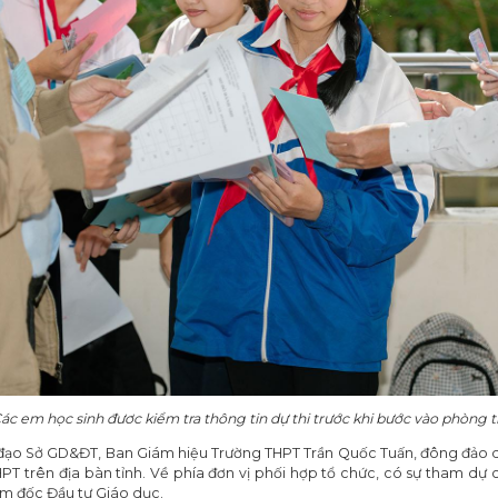
ác em học sinh đươc kiểm tra thông tin dự thi trước khi bước vào phòng t
h đạo Sở GD&ĐT, Ban Giám hiệu Trường THPT Trần Quốc Tuấn, đông đảo q
HPT trên địa bàn tỉnh. Về phía đơn vị phối hợp tổ chức, có sự tham d
ám đốc Đầu tư Giáo dục.