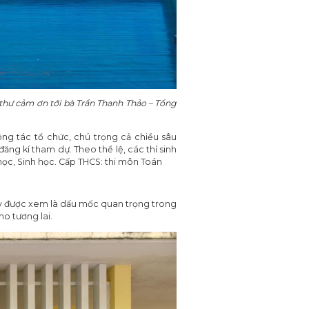
 thư cảm ơn tới bà Trần Thanh Thảo – Tổng
ông tác tổ chức, chú trọng cả chiều sâu
ăng kí tham dự. Theo thể lệ, các thí sinh
 học, Sinh học. Cấp THCS: thi môn Toán
. Đây được xem là dấu mốc quan trọng trong
o tương lai.