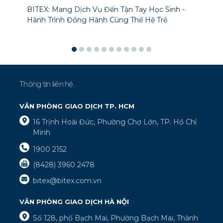
BITEX: Mang Dịch Vụ Đến Tận Tay Học Sinh -
Hành Trình Đồng Hành Cùng Thế Hệ Trẻ
Thông tin liên hệ
VĂN PHÒNG GIAO DỊCH TP. HCM
16 Trịnh Hoài Đức, Phường Chợ Lớn, TP. Hồ Chí
Minh
1900 2152
(8428) 3960 2478
bitex@bitex.com.vn
VĂN PHÒNG GIAO DỊCH HÀ NỘI
Số 128, phố Bạch Mai, Phường Bạch Mai, Thành