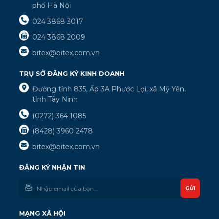
phố Hà Nội
024 3868 3017
024 3868 2009
bitex@bitex.com.vn
TRỤ SỞ ĐĂNG KÝ KINH DOANH
Đường tỉnh 835, Ấp 3A Phước Lợi, xã Mỹ Yên,
tỉnh Tây Ninh
(0272) 364 1085
(8428) 3960 2478
bitex@bitex.com.vn
ĐĂNG KÝ NHẬN TIN
GỬI
MẠNG XÃ HỘI