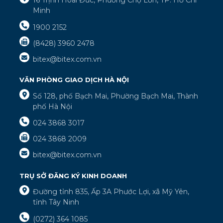
16 Trịnh Hoài Đức, Phường Chợ Lớn, TP. Hồ Chí
Minh
1900 2152
(8428) 3960 2478
bitex@bitex.com.vn
VĂN PHÒNG GIAO DỊCH HÀ NỘI
Số 128, phố Bạch Mai, Phường Bạch Mai, Thành
phố Hà Nội
024 3868 3017
024 3868 2009
bitex@bitex.com.vn
TRỤ SỞ ĐĂNG KÝ KINH DOANH
Đường tỉnh 835, Ấp 3A Phước Lợi, xã Mỹ Yên,
tỉnh Tây Ninh
(0272) 364 1085