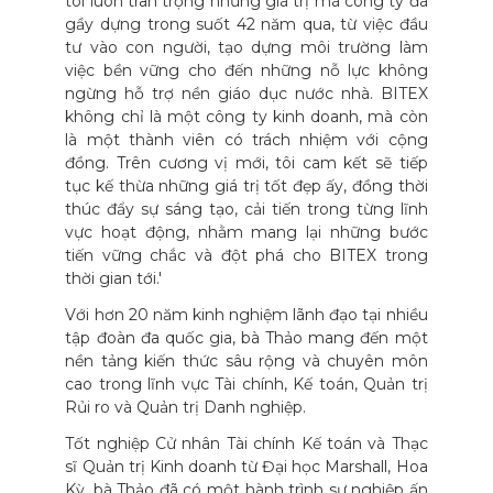
tôi luôn trân trọng những giá trị mà công ty đã
gầy dựng trong suốt 42 năm qua, từ việc đầu
tư vào con người, tạo dựng môi trường làm
việc bền vững cho đến những nỗ lực không
ngừng hỗ trợ nền giáo dục nước nhà. BITEX
không chỉ là một công ty kinh doanh, mà còn
là một thành viên có trách nhiệm với cộng
đồng. Trên cương vị mới, tôi cam kết sẽ tiếp
tục kế thừa những giá trị tốt đẹp ấy, đồng thời
thúc đẩy sự sáng tạo, cải tiến trong từng lĩnh
vực hoạt động, nhằm mang lại những bước
tiến vững chắc và đột phá cho BITEX trong
thời gian tới.'
Với hơn 20 năm kinh nghiệm lãnh đạo tại nhiều
tập đoàn đa quốc gia, bà Thảo mang đến một
nền tảng kiến thức sâu rộng và chuyên môn
cao trong lĩnh vực Tài chính, Kế toán, Quản trị
Rủi ro và Quản trị Danh nghiệp.
Tốt nghiệp Cử nhân Tài chính Kế toán và Thạc
sĩ Quản trị Kinh doanh từ Đại học Marshall, Hoa
Kỳ, bà Thảo đã có một hành trình sự nghiệp ấn