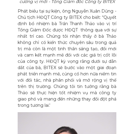
cương vị mới - Tổng Giám đốc Công ty BITEX
Phát biểu tại sự kiện, ông Nguyễn Xuân Dũng -
Chủ tịch HĐQT Công ty BITEX cho biết: “Quyết
định bổ nhiệm bà Trần Thanh Thảo vào vị trí
Tổng Giám Đốc được HĐQT thông qua với sự
nhất trí cao. Chúng tôi nhận thấy ở bà Thảo
không chỉ có kiến thức chuyên sâu trong quả
trị mà còn là một tinh thần sáng tạo, đổi mới
và cam kết mạnh mẽ đối với các giá trị cốt lõi
của công ty. HĐQT kỳ vọng rằng dưới sự dẫn
dắt của bà, BITEX sẽ bước vào một giai đoạn
phát triển mạnh mẽ, củng cố hơn nữa niềm tin
với đối tác, nhà phân phối và mở rộng vị thế
trên thị trường. Chúng tôi tin tưởng rằng bà
Thảo sẽ thực hiện tốt nhiệm vụ mà công ty
giao phó và mang đến những thay đổi đột phá
trong tương lai.'