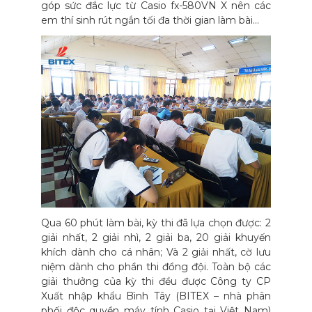
góp sức đắc lực từ Casio fx-580VN X nên các
em thí sinh rút ngắn tối đa thời gian làm bài…
Qua 60 phút làm bài, kỳ thi đã lựa chọn được: 2
giải nhất, 2 giải nhì, 2 giải ba, 20 giải khuyến
khích dành cho cá nhân; Và 2 giải nhất, cờ lưu
niệm dành cho phần thi đồng đội. Toàn bộ các
giải thưởng của kỳ thi đều được Công ty CP
Xuất nhập khẩu Bình Tây (BITEX – nhà phân
phối độc quyền máy tính Casio tại Việt Nam)