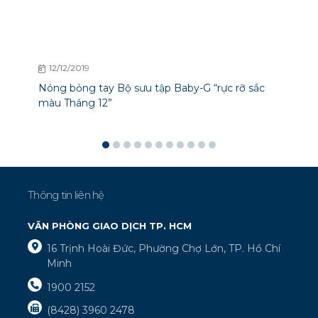
12/12/2019
Nóng bỏng tay Bộ sưu tập Baby-G “rực rỡ sắc
màu Tháng 12”
Thông tin liên hệ
VĂN PHÒNG GIAO DỊCH TP. HCM
16 Trịnh Hoài Đức, Phường Chợ Lớn, TP. Hồ Chí
Minh
1900 2152
(8428) 3960 2478