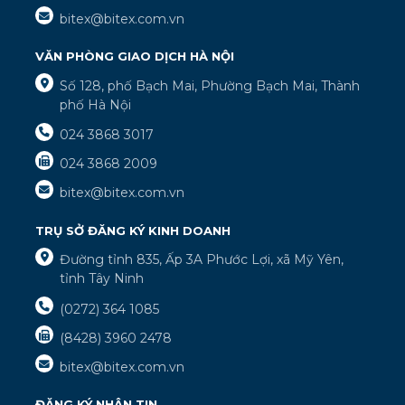
bitex@bitex.com.vn
VĂN PHÒNG GIAO DỊCH HÀ NỘI
Số 128, phố Bạch Mai, Phường Bạch Mai, Thành
phố Hà Nội
024 3868 3017
024 3868 2009
bitex@bitex.com.vn
TRỤ SỞ ĐĂNG KÝ KINH DOANH
Đường tỉnh 835, Ấp 3A Phước Lợi, xã Mỹ Yên,
tỉnh Tây Ninh
(0272) 364 1085
(8428) 3960 2478
bitex@bitex.com.vn
ĐĂNG KÝ NHẬN TIN