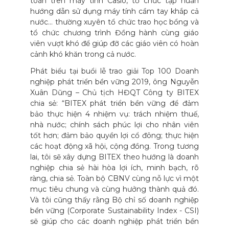
toán trên máy tính Casio, tổ chức tập huấn
hướng dẫn sử dụng máy tính cầm tay khắp cả
nước… thường xuyên tổ chức trao học bổng và
tổ chức chương trình Đồng hành cùng giáo
viên vượt khó để giúp đỡ các giáo viên có hoàn
cảnh khó khăn trong cả nước.
Phát biểu tại buổi lễ trao giải Top 100 Doanh
nghiệp phát triển bền vững 2019, ông Nguyễn
Xuân Dũng – Chủ tịch HĐQT Công ty BITEX
chia sẻ: “BITEX phát triển bền vững để đảm
bảo thực hiện 4 nhiệm vụ: trách nhiệm thuế,
nhà nước; chính sách phúc lợi cho nhân viên
tốt hơn; đảm bảo quyền lợi cổ đông; thực hiện
các hoạt động xã hội, cộng đồng. Trong tương
lai, tôi sẽ xây dựng BITEX theo hướng là doanh
nghiệp chia sẻ hài hòa lợi ích, minh bạch, rõ
ràng, chia sẻ. Toàn bộ CBNV cùng nỗ lực vì một
mục tiêu chung và cùng hưởng thành quả đó.
Và tôi cũng thấy rằng Bộ chỉ số doanh nghiệp
bền vững (Corporate Sustainability Index - CSI)
sẽ giúp cho các doanh nghiệp phát triển bền