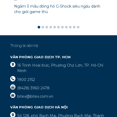
Ngắm 3 mẫu đồng hồ G-Shock siêu ngầu dành
cho giới game thủ
Thông tin liên hệ
VĂN PHÒNG GIAO DỊCH TP. HCM
16 Trịnh Hoài Đức, Phường Chợ Lớn, TP. Hồ Chí
Minh
1900 2152
(8428) 3960 2478
bitex@bitex.com.vn
VĂN PHÒNG GIAO DỊCH HÀ NỘI
Số 128, phố Bạch Mai, Phường Bạch Mai, Thành