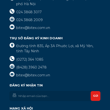
phố Hà Nội
024 3868 3017
024 3868 2009
bitex@bitex.com.vn
TRỤ SỞ ĐĂNG KÝ KINH DOANH
Đường tỉnh 835, Ấp 3A Phước Lợi, xã Mỹ Yên,
tỉnh Tây Ninh
(0272) 364 1085
(8428) 3960 2478
bitex@bitex.com.vn
ĐĂNG KÝ NHẬN TIN
GỬI
MẠNG XÃ HỘI