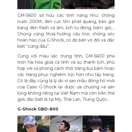
GM-5600 sở hữu các tính năng như: chống
nước 200M, đèn cực tím phát quang, báo giờ
bằng đèn flash và âm, lịch tự động, bấm giờ,…
Chúng cũng thừa hưởng cấu trúc chống sốc
hoàn hảo của G-Shock, có độ bền vô đối và đặc
biệt “cứng đầu”.
Cùng với màu sắc trung tính, GM-5600 pha
trộn hài hòa giữa cá tính và sự thanh lịch, phù
hợp với cả phong cách thời trang bụi bặm hoặc
các trang phục nghiêm túc hơn như tây trang.
Có lẽ đây cũng là lý do vì sao mẫu đồng hồ mới
của Casio G-Shock lại được ưa chuộng và săn
lùng không riêng tại Việt Nam mà còn trên thế
giới, đặc biệt là tại Mỹ, Thái Lan, Trung Quốc…
G-Shock GBD-800