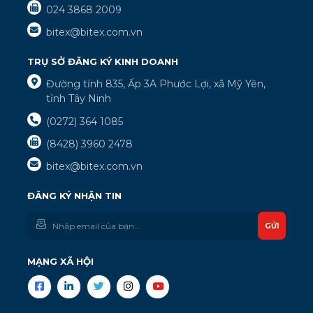
024 3868 2009
bitex@bitex.com.vn
TRỤ SỞ ĐĂNG KÝ KINH DOANH
Đường tỉnh 835, Ấp 3A Phước Lợi, xã Mỹ Yên,
tỉnh Tây Ninh
(0272) 364 1085
(8428) 3960 2478
bitex@bitex.com.vn
ĐĂNG KÝ NHẬN TIN
GỬI
MẠNG XÃ HỘI