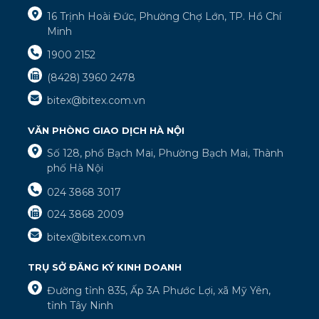
16 Trịnh Hoài Đức, Phường Chợ Lớn, TP. Hồ Chí
Minh
1900 2152
(8428) 3960 2478
bitex@bitex.com.vn
VĂN PHÒNG GIAO DỊCH HÀ NỘI
Số 128, phố Bạch Mai, Phường Bạch Mai, Thành
phố Hà Nội
024 3868 3017
024 3868 2009
bitex@bitex.com.vn
TRỤ SỞ ĐĂNG KÝ KINH DOANH
Đường tỉnh 835, Ấp 3A Phước Lợi, xã Mỹ Yên,
tỉnh Tây Ninh