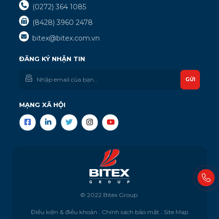
(0272) 364 1085
(8428) 3960 2478
bitex@bitex.com.vn
ĐĂNG KÝ NHẬN TIN
GỬI
MẠNG XÃ HỘI
© 2022 Bitex Group.
Điều kiện & điều khoản
Chính sách bảo mật
Site Map