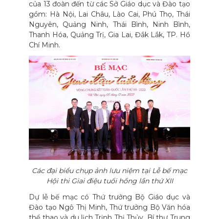
của 13 đoàn đến từ các Sở Giáo dục và Đào tạo
gồm: Hà Nội, Lai Châu, Lào Cai, Phú Thọ, Thái
Nguyên, Quảng Ninh, Thái Bình, Ninh Bình,
Thanh Hóa, Quảng Trị, Gia Lai, Đắk Lắk, TP. Hồ
Chí Minh.
Các đại biểu chụp ảnh lưu niệm tại Lễ bế mạc
Hội thi Giai điệu tuổi hồng lần thứ XII
Dự lễ bế mạc có Thứ trưởng Bộ Giáo dục và
Đào tạo Ngô Thị Minh, Thứ trưởng Bộ Văn hóa
thể thao và du lịch Trịnh Thị Thủy, Bí thư Trung