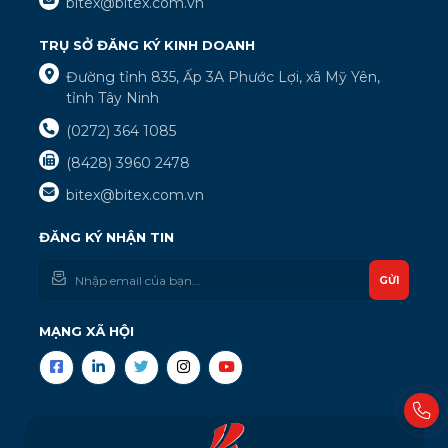
bitex@bitex.com.vn
TRỤ SỞ ĐĂNG KÝ KINH DOANH
Đường tỉnh 835, Ấp 3A Phước Lợi, xã Mỹ Yên,
tỉnh Tây Ninh
(0272) 364 1085
(8428) 3960 2478
bitex@bitex.com.vn
ĐĂNG KÝ NHẬN TIN
GỬI
MẠNG XÃ HỘI