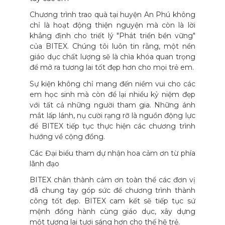
Chương trình trao quà tại huyện An Phú không
chỉ là hoạt động thiện nguyện mà còn là lời
khẳng định cho triết lý "Phát triển bền vững"
của BITEX. Chúng tôi luôn tin rằng, một nền
giáo dục chất lượng sẽ là chìa khóa quan trọng
để mở ra tương lai tốt đẹp hơn cho mọi trẻ em.
Sự kiện không chỉ mang đến niềm vui cho các
em học sinh mà còn để lại nhiều kỷ niệm đẹp
với tất cả những người tham gia. Những ánh
mắt lấp lánh, nụ cười rạng rỡ là nguồn động lực
để BITEX tiếp tục thực hiện các chương trình
hướng về cộng đồng.
Các Đại biểu tham dự nhận hoa cảm ơn từ phía
lãnh đạo
BITEX chân thành cảm ơn toàn thể các đơn vị
đã chung tay góp sức để chương trình thành
công tốt đẹp. BITEX cam kết sẽ tiếp tục sứ
mệnh đồng hành cùng giáo dục, xây dựng
một tương lai tươi sáng hơn cho thế hệ trẻ.