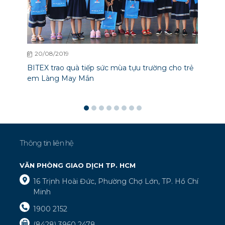
20/08/2019
BITEX trao quà tiếp sức mùa tựu trường cho trẻ
em Làng May Mắn
Thông tin liên hệ
VĂN PHÒNG GIAO DỊCH TP. HCM
16 Trịnh Hoài Đức, Phường Chợ Lớn, TP. Hồ Chí
Minh
1900 2152
(8428) 3960 2478