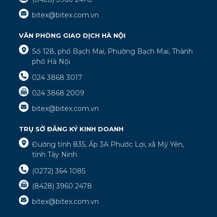
bitex@bitex.com.vn
VĂN PHÒNG GIAO DỊCH HÀ NỘI
Số 128, phố Bạch Mai, Phường Bạch Mai, Thành
phố Hà Nội
024 3868 3017
024 3868 2009
bitex@bitex.com.vn
TRỤ SỞ ĐĂNG KÝ KINH DOANH
Đường tỉnh 835, Ấp 3A Phước Lợi, xã Mỹ Yên,
tỉnh Tây Ninh
(0272) 364 1085
(8428) 3960 2478
bitex@bitex.com.vn