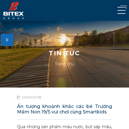
TIN TỨC
Trang chủ
06/09/2018
Ấn tượng khoảnh khắc các bé Trường
Mầm Non 19/5 vui chơi cùng Smartkids
Qua những sản phẩm màu nước, bút sáp màu,