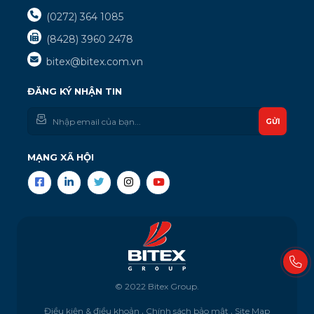
(0272) 364 1085
(8428) 3960 2478
bitex@bitex.com.vn
ĐĂNG KÝ NHẬN TIN
GỬI
MẠNG XÃ HỘI
© 2022 Bitex Group.
Điều kiện & điều khoản
Chính sách bảo mật
Site Map