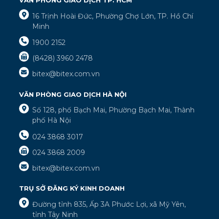
VĂN PHÒNG GIAO DỊCH TP. HCM
16 Trịnh Hoài Đức, Phường Chợ Lớn, TP. Hồ Chí
Minh
1900 2152
(8428) 3960 2478
bitex@bitex.com.vn
VĂN PHÒNG GIAO DỊCH HÀ NỘI
Số 128, phố Bạch Mai, Phường Bạch Mai, Thành
phố Hà Nội
024 3868 3017
024 3868 2009
bitex@bitex.com.vn
TRỤ SỞ ĐĂNG KÝ KINH DOANH
Đường tỉnh 835, Ấp 3A Phước Lợi, xã Mỹ Yên,
tỉnh Tây Ninh