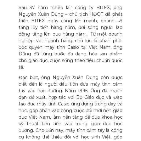
Sau 37 năm “chèo lái” công ty BITEX, ông
Nguyễn Xuân Dũng – chủ tịch HĐQT đã phát
triển BITEX ngày càng lớn mạnh, doanh số
tăng lũy tiến hàng năm, đời sống người lao
động tăng lên qua hàng năm... Từ một doanh
nghiệp với ngành hàng chủ lực là phân phối
độc quyền máy tính Casio tại Việt Nam, ông
Dũng đã từng bước đa dạng hóa sản phẩm
cho giáo dục, cuộc sống theo tiêu chuẩn quốc
tế.
Đặc biệt, ông Nguyễn Xuân Dũng còn được
biết đến là người đầu tiên đưa máy tính cầm
tay vào học đường. Năm 1995, Ông đã mạnh
dạn đề xuất, hợp tác với Bộ Giáo dục và Đào
tạo đưa máy tính Casio ứng dụng trong dạy và
học, góp phần vào công cuộc đổi mới nền giáo
dục Việt Nam, làm nền tảng để đưa khoa học
kỹ thuật tiên tiến vào trong giáo dục học
đường. Cho đến nay, máy tính cầm tay là công
cụ không thể thiếu đối với học sinh Việt, góp