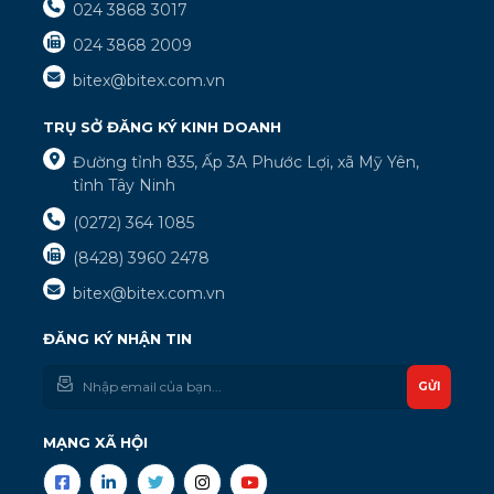
024 3868 3017
024 3868 2009
bitex@bitex.com.vn
TRỤ SỞ ĐĂNG KÝ KINH DOANH
Đường tỉnh 835, Ấp 3A Phước Lợi, xã Mỹ Yên,
tỉnh Tây Ninh
(0272) 364 1085
(8428) 3960 2478
bitex@bitex.com.vn
ĐĂNG KÝ NHẬN TIN
GỬI
MẠNG XÃ HỘI